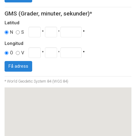
GMS (Grader, minuter, sekunder)*
Latitud
°
'
''
N
S
Longitud
°
'
''
Ö
V
Få adress
* World Geodetic System 84 (WGS 84)