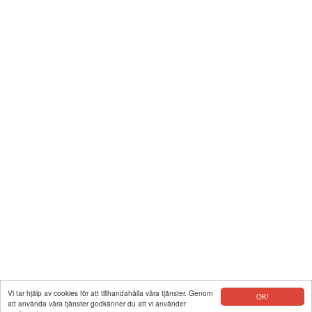
Vi tar hjälp av cookies för att tillhandahålla våra tjänster. Genom
OK!
att använda våra tjänster godkänner du att vi använder
|
Kontakt
|
Integritet
|
Copyright © 2026 www.gpskoordinater.com