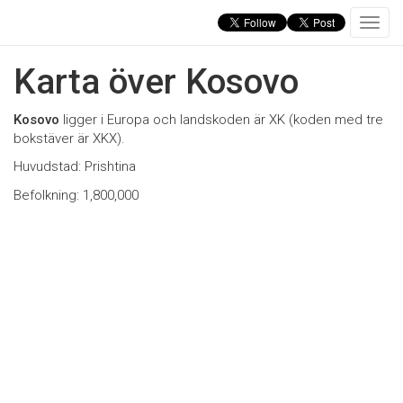
T
o
g
Karta över Kosovo
g
l
e
Kosovo
ligger i Europa och landskoden är XK (koden med tre
n
bokstäver är XKX).
a
Huvudstad: Prishtina
v
i
Befolkning: 1,800,000
g
a
t
i
o
n