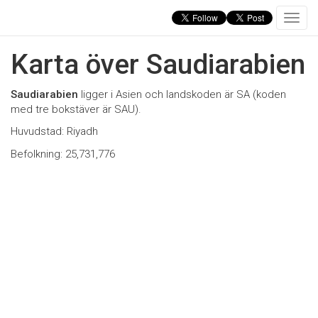
T
o
g
Karta över Saudiarabien
g
l
e
Saudiarabien
ligger i Asien och landskoden är SA (koden
n
med tre bokstäver är SAU).
a
Huvudstad: Riyadh
v
i
Befolkning: 25,731,776
g
a
t
i
o
n