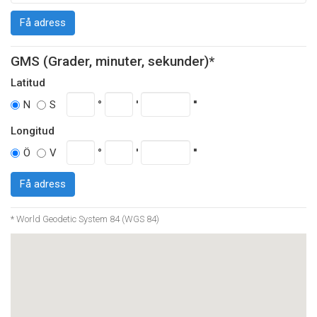
Få adress
GMS (Grader, minuter, sekunder)*
Latitud
°
'
''
N
S
Longitud
°
'
''
Ö
V
Få adress
* World Geodetic System 84 (WGS 84)