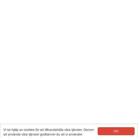
Vi tar hjälp av cookies för att tillhandahålla våra tjänster. Genom
OK!
att använda våra tjänster godkänner du att vi använder
|
Kontakt
|
Integritet
|
Copyright © 2026 www.gpskoordinater.com