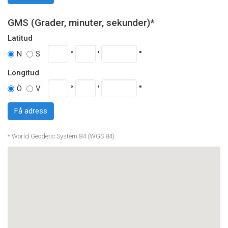
GMS (Grader, minuter, sekunder)*
Latitud
°
'
''
N
S
Longitud
°
'
''
Ö
V
Få adress
* World Geodetic System 84 (WGS 84)