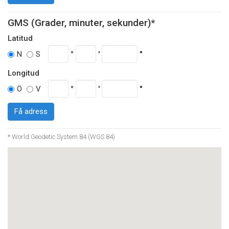
GMS (Grader, minuter, sekunder)*
Latitud
°
'
''
N
S
Longitud
°
'
''
Ö
V
Få adress
* World Geodetic System 84 (WGS 84)