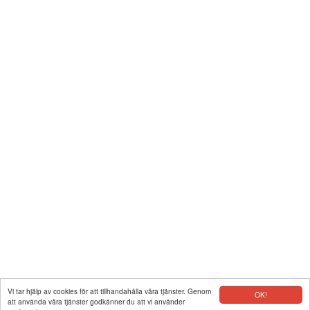
Vi tar hjälp av cookies för att tillhandahålla våra tjänster. Genom
OK!
att använda våra tjänster godkänner du att vi använder
|
Kontakt
|
Integritet
|
Copyright © 2026 www.gpskoordinater.com