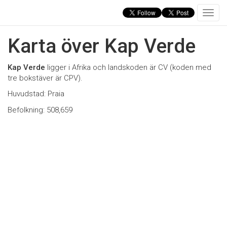
T
o
g
Karta över Kap Verde
g
l
e
Kap Verde
ligger i Afrika och landskoden är CV (koden med
n
tre bokstäver är CPV).
a
Huvudstad: Praia
v
i
Befolkning: 508,659
g
a
t
i
o
n