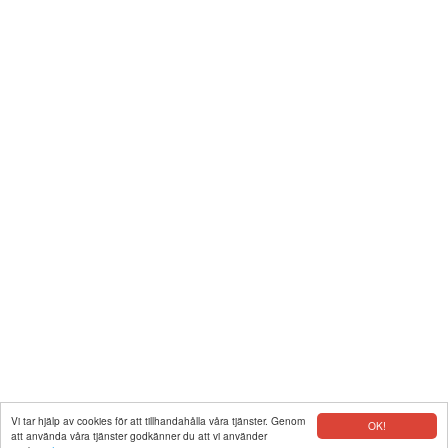
Vi tar hjälp av cookies för att tillhandahålla våra tjänster. Genom
OK!
att använda våra tjänster godkänner du att vi använder
|
Kontakt
|
Integritet
|
Copyright © 2026 www.gpskoordinater.com