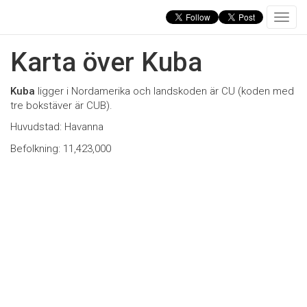
T
o
g
Karta över Kuba
g
l
e
Kuba
ligger i Nordamerika och landskoden är CU (koden med
n
tre bokstäver är CUB).
a
Huvudstad: Havanna
v
i
Befolkning: 11,423,000
g
a
t
i
o
n