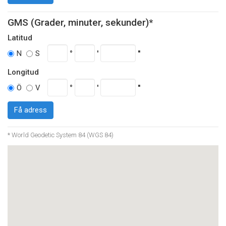
GMS (Grader, minuter, sekunder)*
Latitud
°
'
''
N
S
Longitud
°
'
''
Ö
V
Få adress
* World Geodetic System 84 (WGS 84)