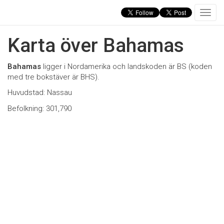
T
o
g
Karta över Bahamas
g
l
e
Bahamas
ligger i Nordamerika och landskoden är BS (koden
n
med tre bokstäver är BHS).
a
Huvudstad: Nassau
v
i
Befolkning: 301,790
g
a
t
i
o
n