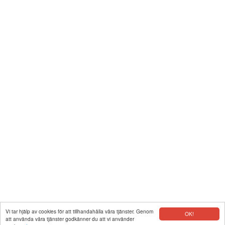
Vi tar hjälp av cookies för att tillhandahålla våra tjänster. Genom
OK!
att använda våra tjänster godkänner du att vi använder
|
Kontakt
|
Integritet
|
Copyright © 2026 www.gpskoordinater.com