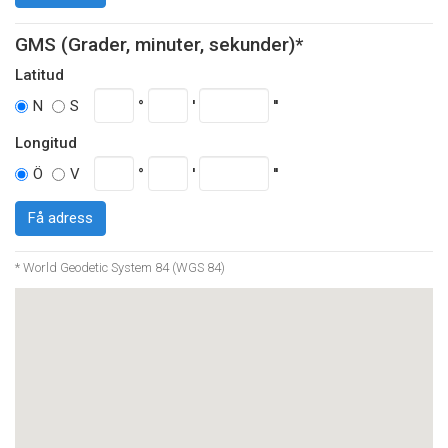
GMS (Grader, minuter, sekunder)*
Latitud
°
'
''
N
S
Longitud
°
'
''
Ö
V
Få adress
* World Geodetic System 84 (WGS 84)