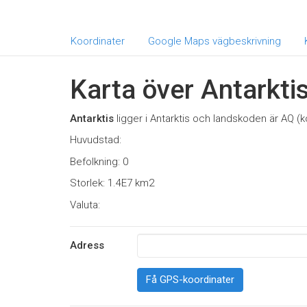
Koordinater
Google Maps vägbeskrivning
Karta över Antarkti
Antarktis
ligger i Antarktis och landskoden är AQ (
Huvudstad:
Befolkning: 0
Storlek: 1.4E7 km2
Valuta:
Adress
Få GPS-koordinater