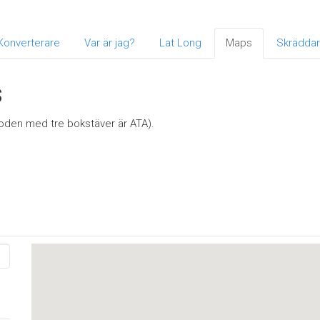
Konverterare
Var är jag?
Lat Long
Maps
Skräddar
s
koden med tre bokstäver är ATA).