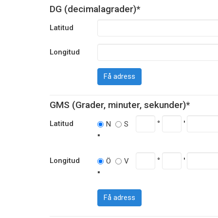
DG (decimalagrader)*
Latitud
Longitud
Få adress
GMS (Grader, minuter, sekunder)*
Latitud
°
'
N
S
''
Longitud
°
'
Ö
V
''
Få adress